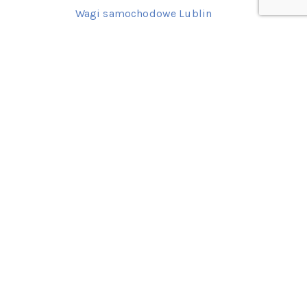
Wagi samochodowe Lublin
Zobacz pełną ofertę regionalną
Kontakt z nami
77 415 62 06
601 522 387
602 139 649
Napisz do nas