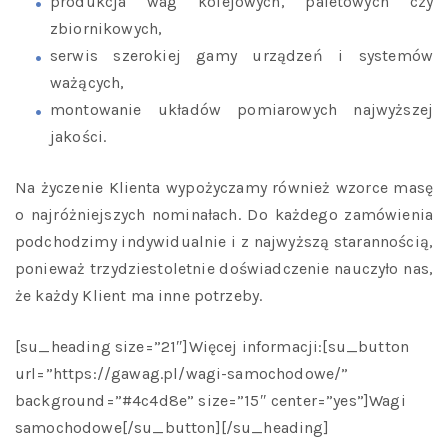
produkcja wag kolejowych, paletowych czy
zbiornikowych,
serwis szerokiej gamy urządzeń i systemów
ważących,
montowanie układów pomiarowych najwyższej
jakości.
Na życzenie Klienta wypożyczamy również wzorce masę
o najróżniejszych nominałach. Do każdego zamówienia
podchodzimy indywidualnie i z najwyższą starannością,
ponieważ trzydziestoletnie doświadczenie nauczyło nas,
że każdy Klient ma inne potrzeby.
[su_heading size=”21″]Więcej informacji:[su_button
url=”https://gawag.pl/wagi-samochodowe/”
background=”#4c4d8e” size=”15″ center=”yes”]Wagi
samochodowe[/su_button][/su_heading]