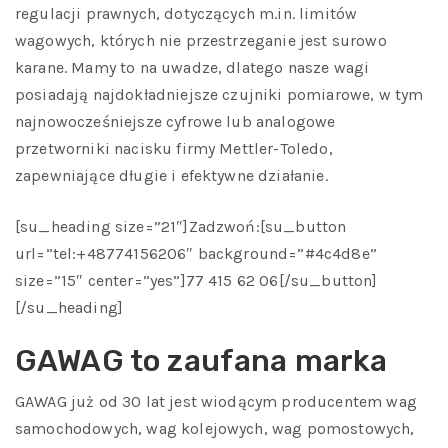
regulacji prawnych, dotyczących m.in. limitów
wagowych, których nie przestrzeganie jest surowo
karane. Mamy to na uwadze, dlatego nasze wagi
posiadają najdokładniejsze czujniki pomiarowe, w tym
najnowocześniejsze cyfrowe lub analogowe
przetworniki nacisku firmy Mettler-Toledo,
zapewniające długie i efektywne działanie.
[su_heading size=”21″]Zadzwoń:[su_button
url=”tel:+48774156206″ background=”#4c4d8e”
size=”15″ center=”yes”]77 415 62 06[/su_button]
[/su_heading]
GAWAG to zaufana marka
GAWAG już od 30 lat jest wiodącym producentem wag
samochodowych, wag kolejowych, wag pomostowych,