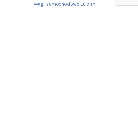
Wagi samochodowe Lublin
Zobacz pełną ofertę regionalną
Kontakt z nami
77 415 62 06
601 522 387
602 139 649
Napisz do nas