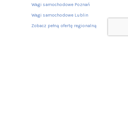
Wagi samochodowe Poznań
Wagi samochodowe Lublin
Zobacz pełną ofertę regionalną
Kontakt z nami
77 415 62 06
601 522 387
602 139 649
Napisz do nas