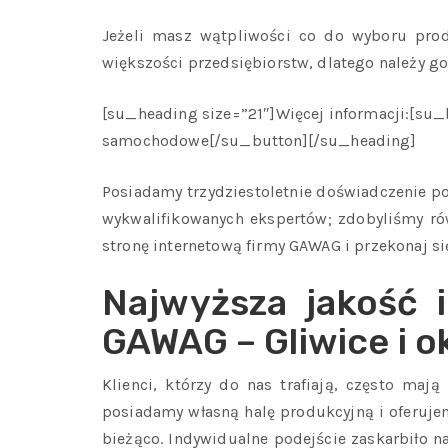
Jeżeli masz wątpliwości co do wyboru produ
większości przedsiębiorstw, dlatego należy g
[su_heading size=”21″]Więcej informacji:[su
samochodowe[/su_button][/su_heading]
Posiadamy trzydziestoletnie doświadczenie pot
wykwalifikowanych ekspertów; zdobyliśmy rów
stronę internetową firmy GAWAG i przekonaj s
Najwyższa jakość 
GAWAG – Gliwice i o
Klienci, którzy do nas trafiają, często ma
posiadamy własną halę produkcyjną i oferujem
bieżąco. Indywidualne podejście zaskarbiło na