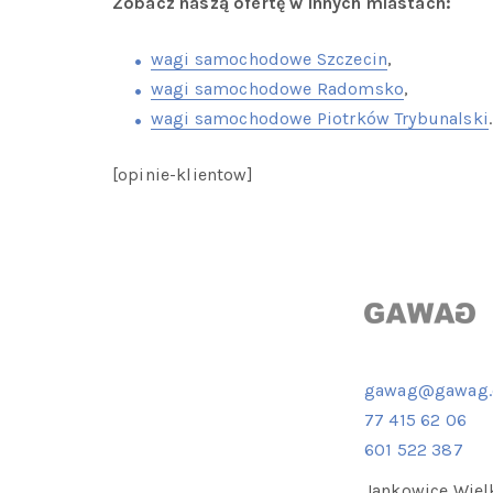
Zobacz naszą ofertę w innych miastach:
wagi samochodowe Szczecin
,
wagi samochodowe Radomsko
,
wagi samochodowe Piotrków Trybunalski
.
[opinie-klientow]
gawag@gawag.
77 415 62 06
601 522 387
Jankowice Wiel