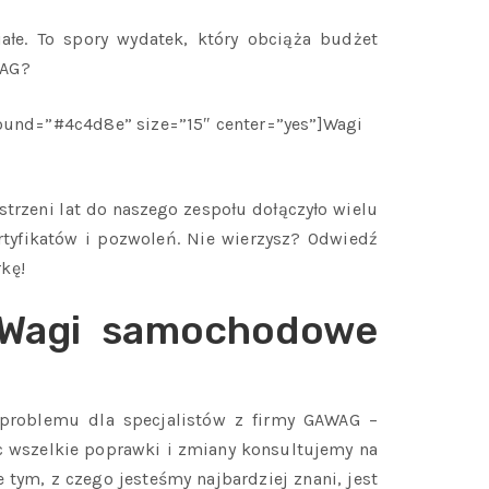
ałe. To spory wydatek, który obciąża budżet
WAG?
ound=”#4c4d8e” size=”15″ center=”yes”]Wagi
strzeni lat do naszego zespołu dołączyło wielu
rtyfikatów i pozwoleń. Nie wierzysz? Odwiedź
kę!
? Wagi samochodowe
k problemu dla specjalistów z firmy GAWAG –
ęc wszelkie poprawki i zmiany konsultujemy na
 tym, z czego jesteśmy najbardziej znani, jest