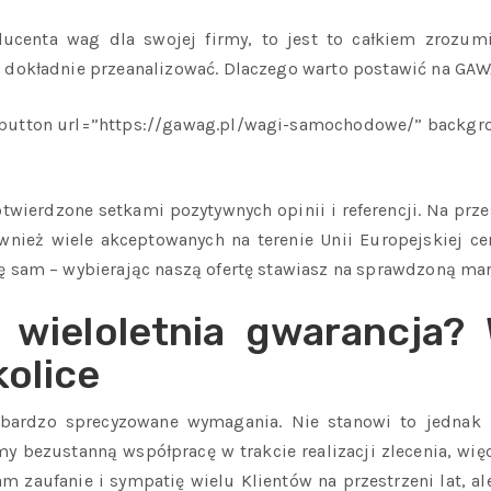
centa wag dla swojej firmy, to jest to całkiem zrozumi
o dokładnie przeanalizować. Dlaczego warto postawić na GA
_button url=”https://gawag.pl/wagi-samochodowe/” backgr
wierdzone setkami pozytywnych opinii i referencji. Na prze
nież wiele akceptowanych na terenie Unii Europejskiej ce
ię sam – wybierając naszą ofertę stawiasz na sprawdzoną mar
i wieloletnia gwarancja
kolice
ją bardzo sprecyzowane wymagania. Nie stanowi to jedna
y bezustanną współpracę w trakcie realizacji zlecenia, wi
m zaufanie i sympatię wielu Klientów na przestrzeni lat, ale